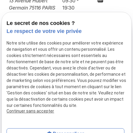
13 Avenue Hubert
09:30 -
Germain
75116 PARIS
19:30
Lundi -
Vendredi
Le secret de nos cookies ?
Le respect de votre vie privée
Droit immobilier
Notre site utilise des cookies pour améliorer votre expérience
de navigation et vous offrir un contenu personnalisé. Les
Droit des affaires
cookies strictement nécessaires sont essentiels au
Transactions immobilières
fonctionnement de base de notre site et ne peuvent pas être
désactivés. Cependant, vous avez le choix d'activer ou de
Contacter le cabinet
désactiver les cookies de personnalisation, de performance et
de marketing selon vos préférences. Vous pouvez modifier vos
paramètres de cookies à tout moment en cliquant sur le lien
Mentions
Politique de
Gestion
Plan du
'Gestion des cookies' situé en bas de notre site. Veuillez noter
légales
confidentialité
des
site
que la désactivation de certains cookies peut avoir un impact
cookies
sur certaines fonctionnalités du site.
Siret :
80018041600011
Continuer sans accepter