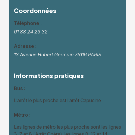
Coordonnées
Téléphone :
01 88 24 23 32
Adresse :
13 Avenue Hubert Germain
75116 PARIS
Informations pratiques
Bus :
L’arrêt le plus proche est l’arrêt Capucine
Métro :
Les lignes de métro les plus proche sont les lignes
3, 7 et 8 (Arrêt Opéra), les lignes 8, 12 et 14