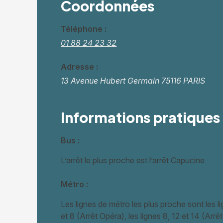
Coordonnées
Téléphone :
01 88 24 23 32
Adresse :
13 Avenue Hubert Germain
75116 PARIS
Informations pratiques
Bus :
L’arrêt le plus proche est l’arrêt Capucine
Métro :
Les lignes de métro les plus proche sont les l
et 8 (Arrêt Opéra), les lignes 8, 12 et 14 (Arrêt