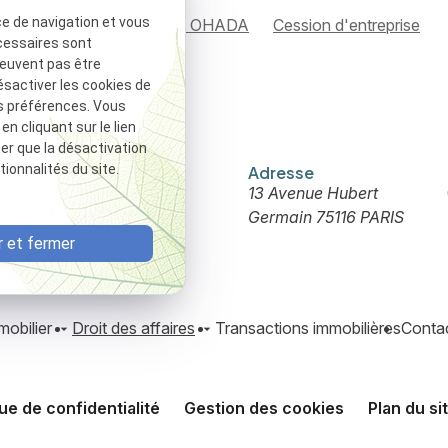
ce de navigation et vous
Droit des affaires
Droit OHADA
Cession d'entreprise
cessaires sont
peuvent pas être
ésactiver les cookies de
s préférences. Vous
 cliquant sur le lien
ter que la désactivation
ionnalités du site.
Téléphone
Adresse
01 88 24 23 32
13 Avenue Hubert
Germain
75116 PARIS
 et fermer
mobilier
Droit des affaires
Transactions immobilières
Contac
que de confidentialité
Gestion des cookies
Plan du si