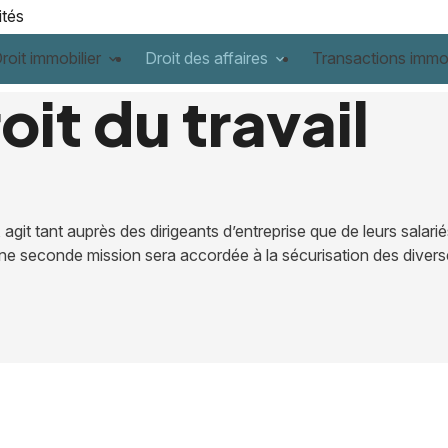
ités
roit immobilier
Droit des affaires
Transactions immob
it du travail
git tant auprès des dirigeants d’entreprise que de leurs salari
, une seconde mission sera accordée à la sécurisation des diver