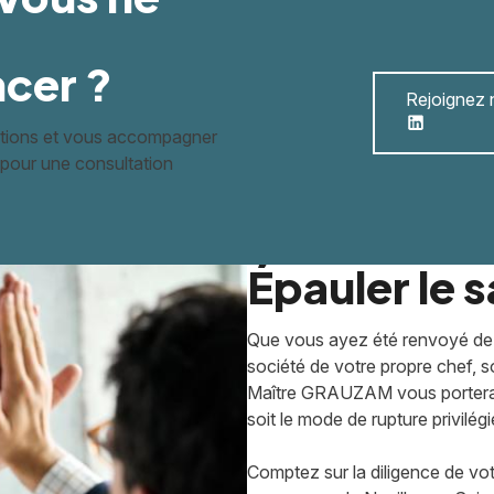
cer ?
Rejoignez n
estions et vous accompagner
pour une consultation
Épauler le s
Que vous ayez été renvoyé de ma
société de votre propre chef, sol
Maître GRAUZAM vous portera a
soit le mode de rupture privilégié 
Comptez sur la diligence de vo