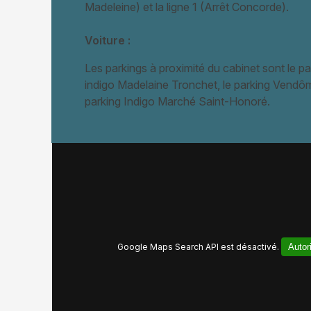
Madeleine) et la ligne 1 (Arrêt Concorde).
Voiture :
Les parkings à proximité du cabinet sont le pa
indigo Madelaine Tronchet, le parking Vendôm
parking Indigo Marché Saint-Honoré.
Google Maps Search API est désactivé.
Autor