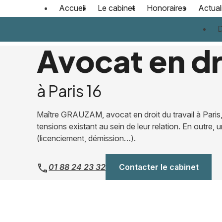
Panneau de gestion des cookies
Accueil
Le cabinet
Honoraires
Actual
D
Avocat en dro
à Paris 16
Maître GRAUZAM, avocat en droit du travail à Paris, a
tensions existant au sein de leur relation. En outre
(licenciement, démission…).
01 88 24 23 32
Contacter le cabinet