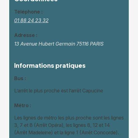
Téléphone :
01 88 24 23 32
Adresse :
13 Avenue Hubert Germain
75116 PARIS
Informations pratiques
Bus :
L’arrêt le plus proche est l’arrêt Capucine
Métro :
Les lignes de métro les plus proche sont les lignes
3, 7 et 8 (Arrêt Opéra), les lignes 8, 12 et 14
(Arrêt Madeleine) et la ligne 1 (Arrêt Concorde).