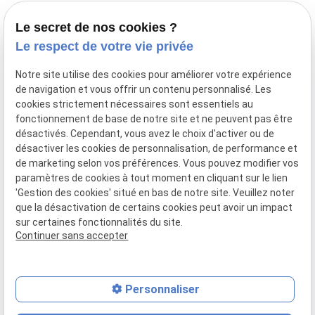
Lundi -
Vendredi
Le secret de nos cookies ?
Le respect de votre vie privée
Droit immobilier
Notre site utilise des cookies pour améliorer votre expérience
de navigation et vous offrir un contenu personnalisé. Les
Droit des affaires
cookies strictement nécessaires sont essentiels au
Transactions immobilières
fonctionnement de base de notre site et ne peuvent pas être
désactivés. Cependant, vous avez le choix d'activer ou de
Contacter le cabinet
désactiver les cookies de personnalisation, de performance et
de marketing selon vos préférences. Vous pouvez modifier vos
paramètres de cookies à tout moment en cliquant sur le lien
Mentions
Politique de
Gestion
Plan du
'Gestion des cookies' situé en bas de notre site. Veuillez noter
légales
confidentialité
des
site
que la désactivation de certains cookies peut avoir un impact
cookies
sur certaines fonctionnalités du site.
Siret :
80018041600011
Continuer sans accepter
Personnaliser