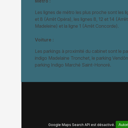
Métro :
Les lignes de métro les plus proche sont les l
et 8 (Arrêt Opéra), les lignes 8, 12 et 14 (Arrêt
Madeleine) et la ligne 1 (Arrêt Concorde).
Voiture :
Les parkings à proximité du cabinet sont le pa
indigo Madelaine Tronchet, le parking Vendôm
parking Indigo Marché Saint-Honoré.
Google Maps Search API est désactivé.
Autor