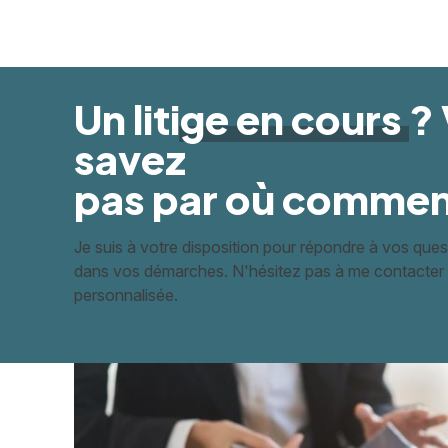
Un litige
en cours
?
savez
pas par où commen
Je suis à votre disposition pour répondre à vos qu
dans vos démarches. N'hésitez pas à me contacter 
personnalisée.