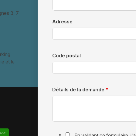
ignes 3, 7
Adresse
rking
Code postal
e et le
Détails de la demande
*
iser
En validant ce formulaire, j'a