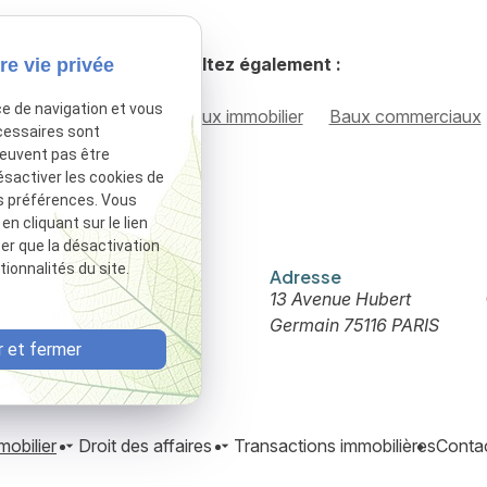
Consultez également :
re vie privée
ce de navigation et vous
oit immobilier
Contentieux immobilier
Baux commerciaux
cessaires sont
peuvent pas être
ésactiver les cookies de
s préférences. Vous
 cliquant sur le lien
ter que la désactivation
ionnalités du site.
Téléphone
Adresse
01 88 24 23 32
13 Avenue Hubert
Germain
75116 PARIS
 et fermer
mobilier
Droit des affaires
Transactions immobilières
Contac