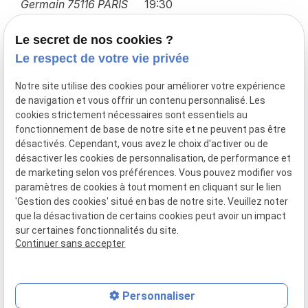
Germain
75116 PARIS
19:30
Lundi -
Vendredi
Le secret de nos cookies ?
Le respect de votre vie privée
Droit immobilier
Notre site utilise des cookies pour améliorer votre expérience
de navigation et vous offrir un contenu personnalisé. Les
Droit des affaires
cookies strictement nécessaires sont essentiels au
Transactions immobilières
fonctionnement de base de notre site et ne peuvent pas être
désactivés. Cependant, vous avez le choix d'activer ou de
Contacter le cabinet
désactiver les cookies de personnalisation, de performance et
de marketing selon vos préférences. Vous pouvez modifier vos
paramètres de cookies à tout moment en cliquant sur le lien
Mentions
Politique de
Gestion
Plan du
'Gestion des cookies' situé en bas de notre site. Veuillez noter
légales
confidentialité
des
site
que la désactivation de certains cookies peut avoir un impact
cookies
sur certaines fonctionnalités du site.
Siret :
80018041600011
Continuer sans accepter
Personnaliser