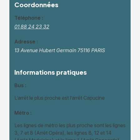
Coordonnées
Téléphone :
01 88 24 23 32
Adresse :
13 Avenue Hubert Germain
75116 PARIS
Informations pratiques
Bus :
L’arrêt le plus proche est l’arrêt Capucine
Métro :
Les lignes de métro les plus proche sont les lignes
3, 7 et 8 (Arrêt Opéra), les lignes 8, 12 et 14